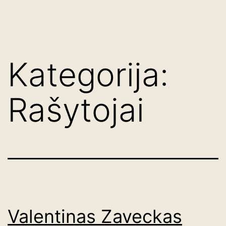
Eiti
augu.lt
prie
turinio
Kategorija:
Rašytojai
Valentinas Zaveckas